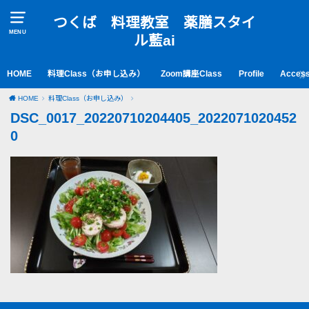
つくば 料理教室 薬膳スタイ
MENU
ル藍ai
HOME
料理Class（お申し込み）
Zoom講座Class
Profile
Acces
HOME
料理Class（お申し込み）
DSC_0017_20220710204405_2022071020452
0