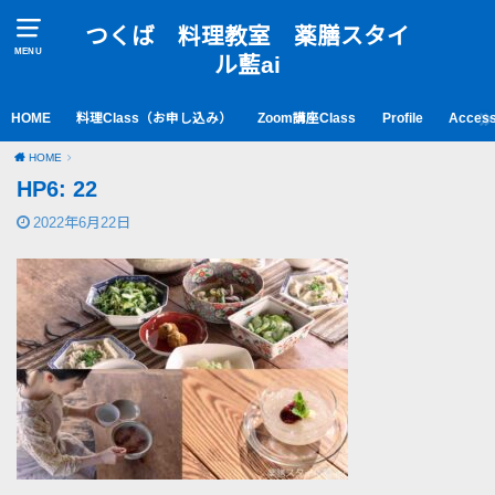
つくば 料理教室 薬膳スタイ
MENU
ル藍ai
HOME
料理Class（お申し込み）
Zoom講座Class
Profile
Acces
HOME
HP6: 22
2022年6月22日